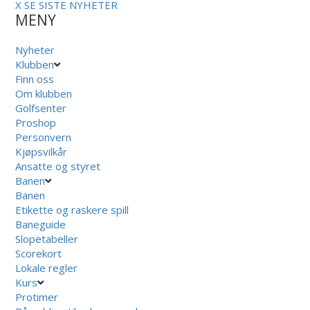
X
SE SISTE NYHETER
MENY
Nyheter
Klubben
Finn oss
Om klubben
Golfsenter
Proshop
Personvern
Kjøpsvilkår
Ansatte og styret
Banen
Banen
Etikette og raskere spill
Baneguide
Slopetabeller
Scorekort
Lokale regler
Kurs
Protimer