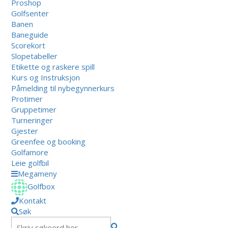
Proshop
Golfsenter
Banen
Baneguide
Scorekort
Slopetabeller
Etikette og raskere spill
Kurs og Instruksjon
Påmelding til nybegynnerkurs
Protimer
Gruppetimer
Turneringer
Gjester
Greenfee og booking
Golfamore
Leie golfbil
Megameny
Golfbox
Kontakt
Søk