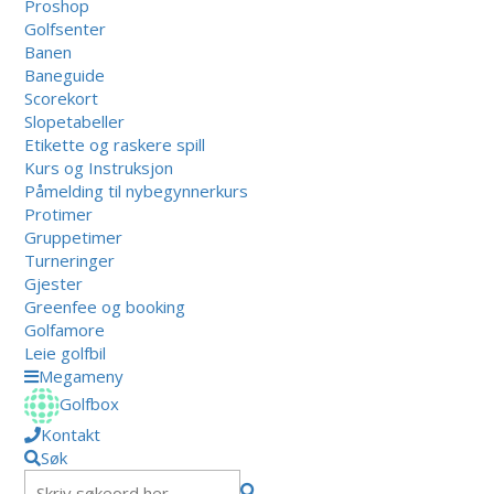
Proshop
Golfsenter
Banen
Baneguide
Scorekort
Slopetabeller
Etikette og raskere spill
Kurs og Instruksjon
Påmelding til nybegynnerkurs
Protimer
Gruppetimer
Turneringer
Gjester
Greenfee og booking
Golfamore
Leie golfbil
Megameny
Golfbox
Kontakt
Søk