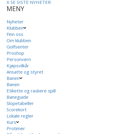
X
SE SISTE NYHETER
MENY
Nyheter
Klubben
Finn oss
Om klubben
Golfsenter
Proshop
Personvern
Kjøpsvilkår
Ansatte og styret
Banen
Banen
Etikette og raskere spill
Baneguide
Slopetabeller
Scorekort
Lokale regler
Kurs
Protimer