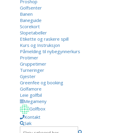
Proshop
Golfsenter
Banen
Baneguide
Scorekort
Slopetabeller
Etikette og raskere spill
Kurs og Instruksjon
Påmelding til nybegynnerkurs
Protimer
Gruppetimer
Turneringer
Gjester
Greenfee og booking
Golfamore
Leie golfbil
Megameny
Golfbox
Kontakt
Søk