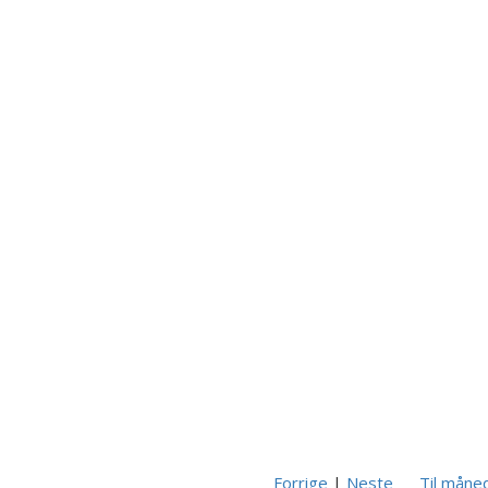
Forrige
|
Neste
Til måne