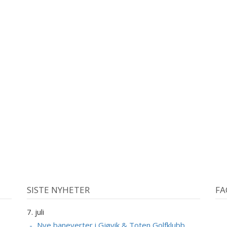
SISTE NYHETER
FA
7. juli
Nye baneverter i Gjøvik & Toten Golfklubb