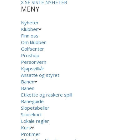
X
SE SISTE NYHETER
MENY
Nyheter
Klubben
Finn oss
Om klubben
Golfsenter
Proshop
Personvern
Kjøpsvilkår
Ansatte og styret
Banen
Banen
Etikette og raskere spill
Baneguide
Slopetabeller
Scorekort
Lokale regler
Kurs
Protimer