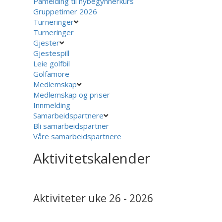
Påmelding til nybegynnerkurs
Gruppetimer 2026
Turneringer
Turneringer
Gjester
Gjestespill
Leie golfbil
Golfamore
Medlemskap
Medlemskap og priser
Innmelding
Samarbeidspartnere
Bli samarbeidspartner
Våre samarbeidspartnere
Aktivitetskalender
Aktiviteter uke 26 - 2026