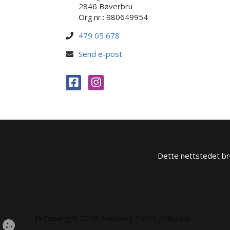
2846 Bøverbru
Org.nr.: 980649954
479 05 678
Send e-post
Dette nettstedet bru
© Copyright 2026
Gjøvik og Toten golfklubb