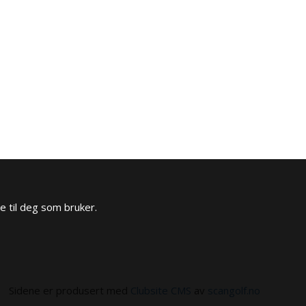
e til deg som bruker.
Sidene er produsert med
Clubsite CMS
av
scangolf.no