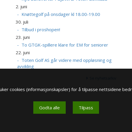
2. juni
Knøttegolf på onsdager kl 18.00-19.00
30. juli
Tilbud i proshopen!
23. juni
To GTGK-spillere klare for EM for seniorer
22. juni
Toten Golf AS går videre med oppløsning og
avvikling
Se nyhetsarkiv
ker cookies (informasjonskapsler) for å tilpasse nettsidene bedr
Godta alle
Tilpass