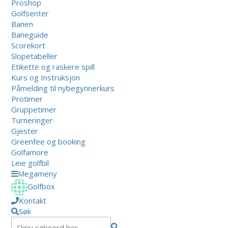
Proshop
Golfsenter
Banen
Baneguide
Scorekort
Slopetabeller
Etikette og raskere spill
Kurs og Instruksjon
Påmelding til nybegynnerkurs
Protimer
Gruppetimer
Turneringer
Gjester
Greenfee og booking
Golfamore
Leie golfbil
Megameny
Golfbox
Kontakt
Søk