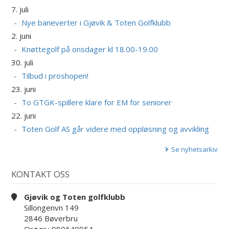
7. juli
Nye baneverter i Gjøvik & Toten Golfklubb
2. juni
Knøttegolf på onsdager kl 18.00-19.00
30. juli
Tilbud i proshopen!
23. juni
To GTGK-spillere klare for EM for seniorer
22. juni
Toten Golf AS går videre med oppløsning og avvikling
Se nyhetsarkiv
KONTAKT OSS
Gjøvik og Toten golfklubb
Sillongenvn 149
2846 Bøverbru
Org.nr.: 980649954