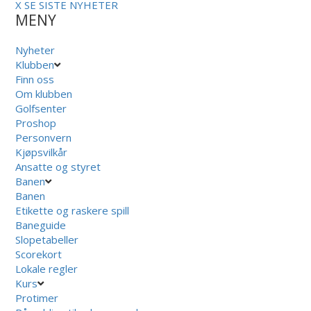
X
SE SISTE NYHETER
MENY
Nyheter
Klubben
Finn oss
Om klubben
Golfsenter
Proshop
Personvern
Kjøpsvilkår
Ansatte og styret
Banen
Banen
Etikette og raskere spill
Baneguide
Slopetabeller
Scorekort
Lokale regler
Kurs
Protimer