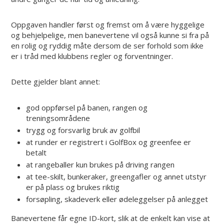
Oppgaven handler først og fremst om å være hyggelige
og behjelpelige, men banevertene vil også kunne si fra på
en rolig og ryddig måte dersom de ser forhold som ikke
er i tråd med klubbens regler og forventninger.
Dette gjelder blant annet:
god oppførsel på banen, rangen og
treningsområdene
trygg og forsvarlig bruk av golfbil
at runder er registrert i GolfBox og greenfee er
betalt
at rangeballer kun brukes på driving rangen
at tee-skilt, bunkeraker, greengafler og annet utstyr
er på plass og brukes riktig
forsøpling, skadeverk eller ødeleggelser på anlegget
Banevertene får egne ID-kort, slik at de enkelt kan vise at