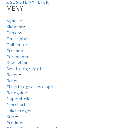
X
SE SISTE NYHETER
MENY
Nyheter
Klubben
Finn oss
Om klubben
Golfsenter
Proshop
Personvern
Kjøpsvilkår
Ansatte og styret
Banen
Banen
Etikette og raskere spill
Baneguide
Slopetabeller
Scorekort
Lokale regler
Kurs
Protimer