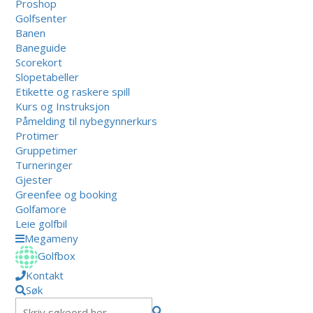
Proshop
Golfsenter
Banen
Baneguide
Scorekort
Slopetabeller
Etikette og raskere spill
Kurs og Instruksjon
Påmelding til nybegynnerkurs
Protimer
Gruppetimer
Turneringer
Gjester
Greenfee og booking
Golfamore
Leie golfbil
Megameny
Golfbox
Kontakt
Søk