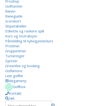
Proshop
Golfsenter
Banen
Baneguide
Scorekort
Slopetabeller
Etikette og raskere spill
Kurs og Instruksjon
Påmelding til nybegynnerkurs
Protimer
Gruppetimer
Turneringer
Gjester
Greenfee og booking
Golfamore
Leie golfbil
Megameny
Golfbox
Kontakt
Søk