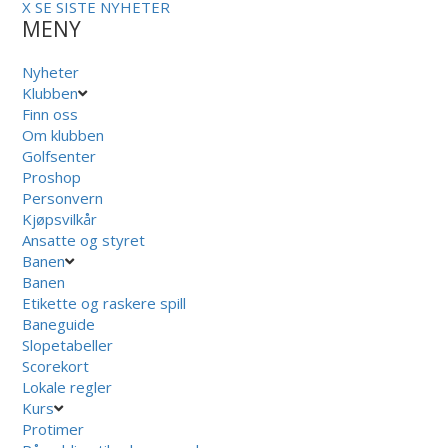
X
SE SISTE NYHETER
MENY
Nyheter
Klubben
Finn oss
Om klubben
Golfsenter
Proshop
Personvern
Kjøpsvilkår
Ansatte og styret
Banen
Banen
Etikette og raskere spill
Baneguide
Slopetabeller
Scorekort
Lokale regler
Kurs
Protimer