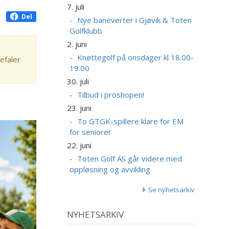
7. juli
Del
Nye baneverter i Gjøvik & Toten
Golfklubb
2. juni
Knøttegolf på onsdager kl 18.00-
efaler
19.00
30. juli
Tilbud i proshopen!
23. juni
To GTGK-spillere klare for EM
for seniorer
22. juni
Toten Golf AS går videre med
oppløsning og avvikling
Se nyhetsarkiv
NYHETSARKIV