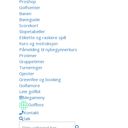
Proshop
Golfsenter
Banen
Baneguide
Scorekort
Slopetabeller
Etikette og raskere spill
Kurs og Instruksjon
Påmelding til nybegynnerkurs
Protimer
Gruppetimer
Turneringer
Gjester
Greenfee og booking
Golfamore
Leie golfbil
Megameny
Golfbox
Kontakt
Søk