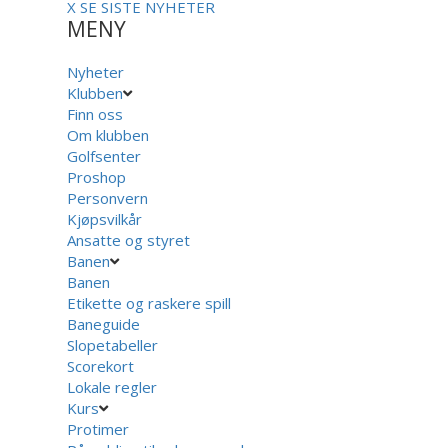
X
SE SISTE NYHETER
MENY
Nyheter
Klubben
Finn oss
Om klubben
Golfsenter
Proshop
Personvern
Kjøpsvilkår
Ansatte og styret
Banen
Banen
Etikette og raskere spill
Baneguide
Slopetabeller
Scorekort
Lokale regler
Kurs
Protimer