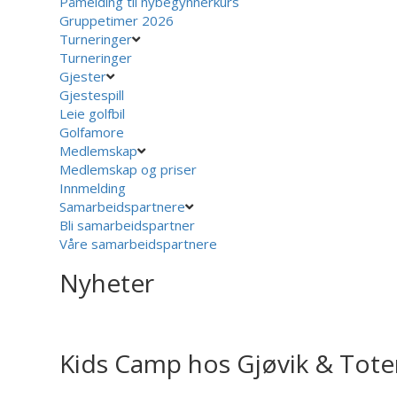
Påmelding til nybegynnerkurs
Gruppetimer 2026
Turneringer
Turneringer
Gjester
Gjestespill
Leie golfbil
Golfamore
Medlemskap
Medlemskap og priser
Innmelding
Samarbeidspartnere
Bli samarbeidspartner
Våre samarbeidspartnere
Nyheter
Kids Camp hos Gjøvik & Toten